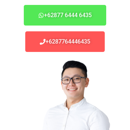
+62877 6444 6435
+6287764446435