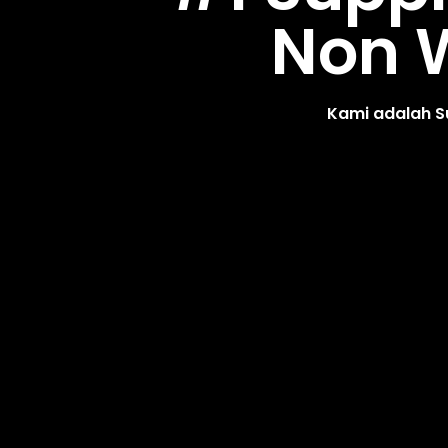
Non W
Kami adalah S