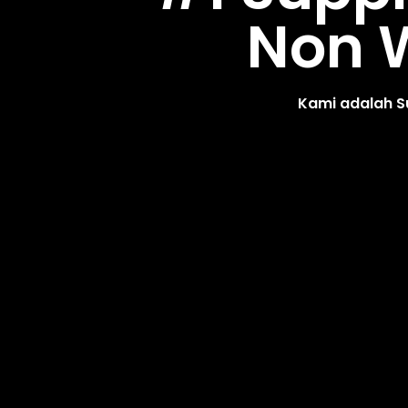
Non W
Kami adalah S