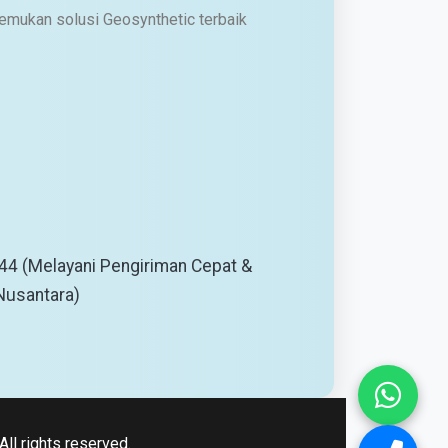
emukan solusi Geosynthetic terbaik
5144 (Melayani Pengiriman Cepat &
 Nusantara)
l rights reserved.