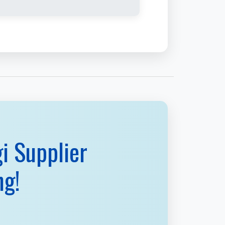
i Supplier
ng!