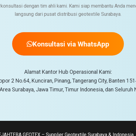
erkonsultasi dengan tim ahli kami. Kami siap membantu Anda men
langsung dari pusat distribusi geotextile Surabaya.
Konsultasi via WhatsApp
Alamat Kantor Hub Operasional Kami:
lopor 2 No.64, Kunciran, Pinang, Tangerang City, Banten 1
 Area Surabaya, Jawa Timur, Timur Indonesia, dan Seluruh
JAHTERA GEOTEX – Supplier Geotextile Surabaya & Indonesia. Al