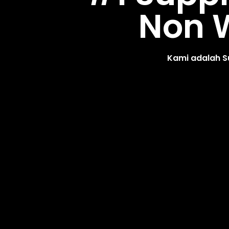
Non W
Kami adalah S