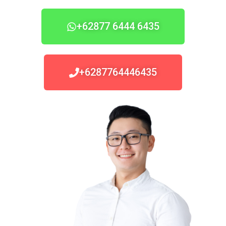
+62877 6444 6435
+6287764446435