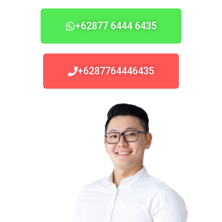
+62877 6444 6435
+6287764446435