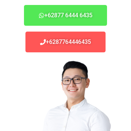
+62877 6444 6435
+6287764446435