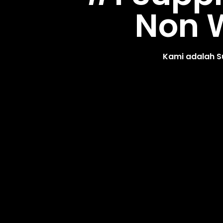
Non W
Kami adalah S