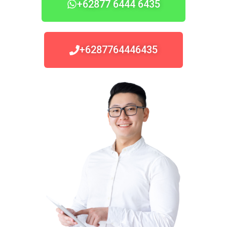
+62877 6444 6435
+6287764446435