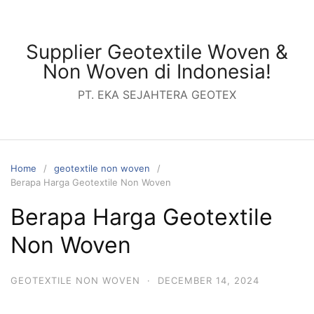
Skip
to
content
Supplier Geotextile Woven &
Non Woven di Indonesia!
PT. EKA SEJAHTERA GEOTEX
Home
geotextile non woven
Berapa Harga Geotextile Non Woven
Berapa Harga Geotextile
Non Woven
GEOTEXTILE NON WOVEN
·
DECEMBER 14, 2024