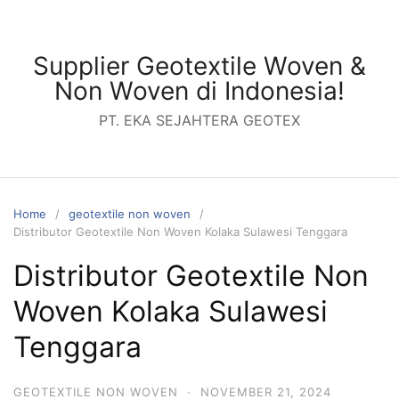
Skip
to
content
Supplier Geotextile Woven &
Non Woven di Indonesia!
PT. EKA SEJAHTERA GEOTEX
Home
geotextile non woven
Distributor Geotextile Non Woven Kolaka Sulawesi Tenggara
Distributor Geotextile Non
Woven Kolaka Sulawesi
Tenggara
GEOTEXTILE NON WOVEN
·
NOVEMBER 21, 2024