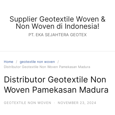
Skip
to
content
Supplier Geotextile Woven &
Non Woven di Indonesia!
PT. EKA SEJAHTERA GEOTEX
Home
geotextile non woven
Distributor Geotextile Non Woven Pamekasan Madura
Distributor Geotextile Non
Woven Pamekasan Madura
GEOTEXTILE NON WOVEN
·
NOVEMBER 23, 2024