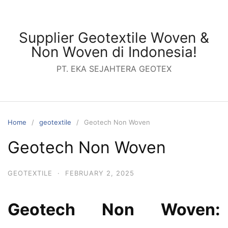
Skip
to
content
Supplier Geotextile Woven &
Non Woven di Indonesia!
PT. EKA SEJAHTERA GEOTEX
Home
geotextile
Geotech Non Woven
Geotech Non Woven
GEOTEXTILE
·
FEBRUARY 2, 2025
Geotech Non Woven: