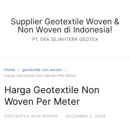
Skip
to
content
Supplier Geotextile Woven &
Non Woven di Indonesia!
PT. EKA SEJAHTERA GEOTEX
Home
geotextile non woven
Harga Geotextile Non Woven Per Meter
Harga Geotextile Non
Woven Per Meter
GEOTEXTILE NON WOVEN
·
DECEMBER 2, 2024