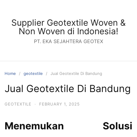
Skip
to
content
Supplier Geotextile Woven &
Non Woven di Indonesia!
PT. EKA SEJAHTERA GEOTEX
Home
geotextile
Jual Geotextile Di Bandung
Jual Geotextile Di Bandung
GEOTEXTILE
·
FEBRUARY 1, 2025
Menemukan Solusi