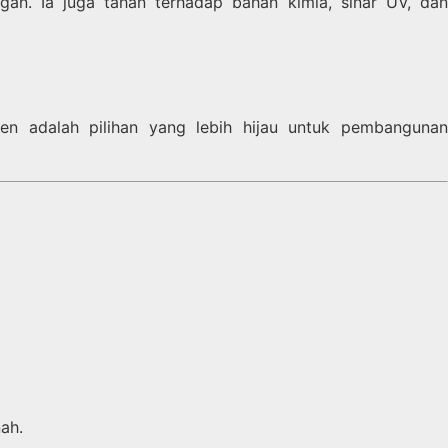
ngan. Ia juga tahan terhadap bahan kimia, sinar UV, dan
en adalah pilihan yang lebih hijau untuk pembangunan
ah.