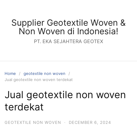
Skip
to
content
Supplier Geotextile Woven &
Non Woven di Indonesia!
PT. EKA SEJAHTERA GEOTEX
Home
geotextile non woven
Jual geotextile non woven terdekat
Jual geotextile non woven
terdekat
GEOTEXTILE NON WOVEN
·
DECEMBER 6, 2024