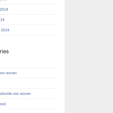
 2024
024
 2024
ries
 non woven
eotextile non woven
ized