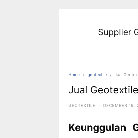
Skip
to
content
Supplier 
Home
geotextile
Jual Geotext
Jual Geotextil
GEOTEXTILE
·
DECEMBER 19, 
Keunggulan Ge