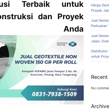
usi Terbaik untuk
Harga Geot
Proyek Jala
nstruksi dan Proyek
Jual Geotex
Perkuatan 
ungan Anda
Jual Geotex
Jalan, Drai
Distributo
untuk Proye
Recent
No commen
Archiv