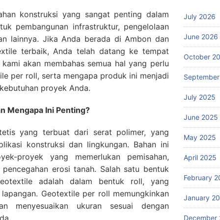
bahan konstruksi yang sangat penting dalam
July 2026
ntuk pembangunan infrastruktur, pengelolaan
June 2026
gan lainnya. Jika Anda berada di Ambon dan
xtile terbaik, Anda telah datang ke tempat
October 2
ni, kami akan membahas semua hal yang perlu
le per roll, serta mengapa produk ini menjadi
September
 kebutuhan proyek Anda.
July 2025
dan Mengapa Ini Penting?
June 2025
tetis yang terbuat dari serat polimer, yang
May 2025
likasi konstruksi dan lingkungan. Bahan ini
yek-proyek yang memerlukan pemisahan,
April 2025
 pencegahan erosi tanah. Salah satu bentuk
February 2
eotextile adalah dalam bentuk roll, yang
apangan. Geotextile per roll memungkinkan
January 2
n menyesuaikan ukuran sesuai dengan
da.
December 