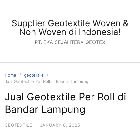
Skip
to
content
Supplier Geotextile Woven &
Non Woven di Indonesia!
PT. EKA SEJAHTERA GEOTEX
Home
geotextile
Jual Geotextile Per Roll di Bandar Lampung
Jual Geotextile Per Roll di
Bandar Lampung
GEOTEXTILE
·
JANUARY 8, 2025