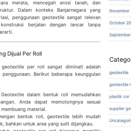
ecara merata, mencegah erosi tanah, dan
truktur. Dalam konteks Banjarnegara yang
November
riasi, penggunaan geotextile sangat relevan
October 2
konstruksi berjalan dengan lancar tanpa
rarti.
September
g Dijual Per Roll
Catego
geotextile per roll sangat diminati adalah
geotextile
am penggunaan. Berikut beberapa keunggulan
geotextile
Geotextile dalam bentuk roll memudahkan
plastik cor
lapangan. Anda dapat memotongnya sesuai
supplier g
 membuang material.
ngan bentuk roll, geotextile lebih mudah
Uncategor
k, bahkan untuk area yang sulit dijangkau.