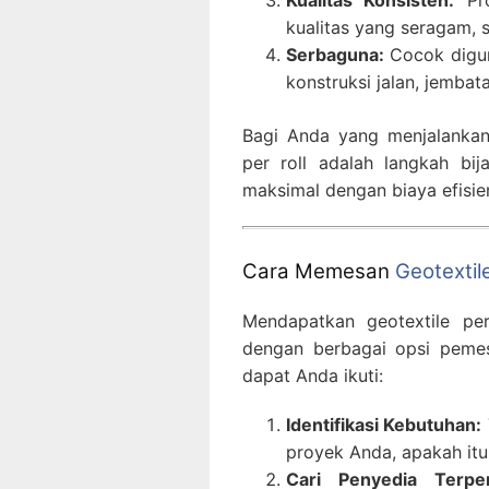
Kualitas Konsisten:
Pro
kualitas yang seragam, 
Serbaguna:
Cocok diguna
konstruksi jalan, jembat
Bagi Anda yang menjalankan 
per roll adalah langkah bi
maksimal dengan biaya efisie
Cara Memesan
Geotextil
Mendapatkan geotextile per
dengan berbagai opsi pemes
dapat Anda ikuti:
Identifikasi Kebutuhan:
proyek Anda, apakah it
Cari Penyedia Terper