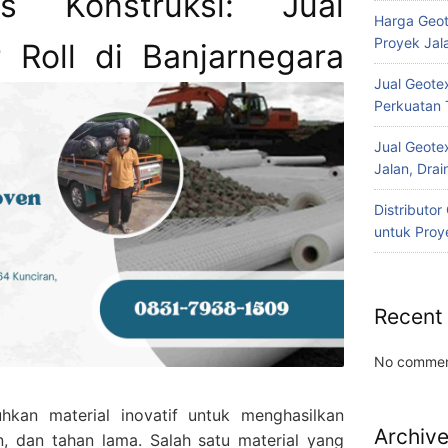
is Konstruksi: Jual
Harga Geot
Proyek Jala
r Roll di Banjarnegara
Jual Geotex
Perkuatan 
Jual Geotex
Jalan, Drai
Distributo
untuk Proye
Recent
No commen
kan material inovatif untuk menghasilkan
Archiv
ien, dan tahan lama. Salah satu material yang