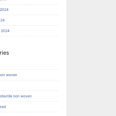
 2024
024
 2024
ries
 non woven
eotextile non woven
ized