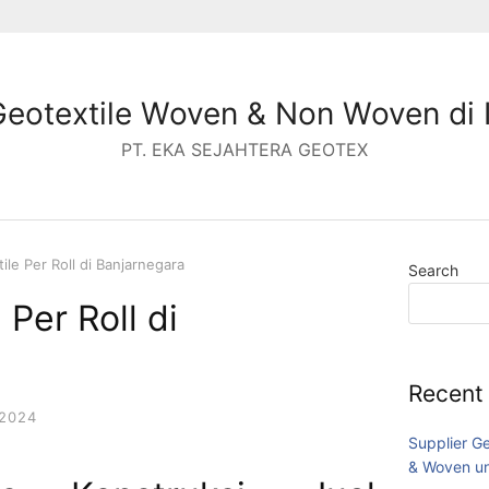
Geotextile Woven & Non Woven di 
PT. EKA SEJAHTERA GEOTEX
ile Per Roll di Banjarnegara
Search
 Per Roll di
Recent
2024
Supplier G
& Woven un