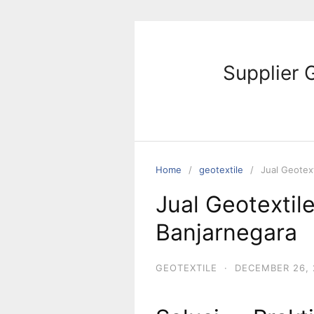
Skip
to
content
Supplier 
Home
geotextile
Jual Geotext
Jual Geotextile
Banjarnegara
GEOTEXTILE
·
DECEMBER 26, 