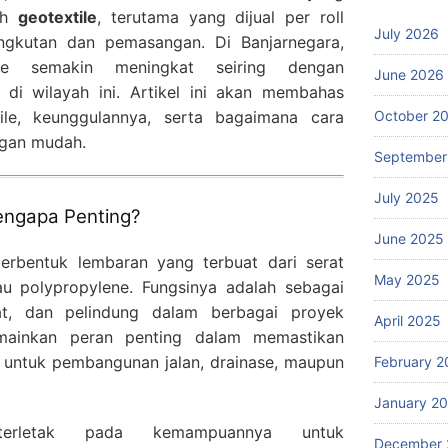
lah
geotextile
, terutama yang dijual per roll
July 2026
gkutan dan pemasangan. Di Banjarnegara,
ile semakin meningkat seiring dengan
June 2026
 di wilayah ini. Artikel ini akan membahas
October 2
ile, keunggulannya, serta bagaimana cara
ngan mudah.
September
July 2025
engapa Penting?
June 2025
berbentuk lembaran yang terbuat dari serat
May 2025
tau polypropylene. Fungsinya adalah sebagai
at, dan pelindung dalam berbagai proyek
April 2025
memainkan peran penting dalam memastikan
aik untuk pembangunan jalan, drainase, maupun
February 2
January 2
 terletak pada kemampuannya untuk
December 