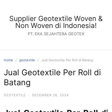
Skip
to
content
Supplier Geotextile Woven &
Non Woven di Indonesia!
PT. EKA SEJAHTERA GEOTEX
Home
geotextile
Jual Geotextile Per Roll di Batang
Jual Geotextile Per Roll di
Batang
GEOTEXTILE
·
DECEMBER 26, 2024