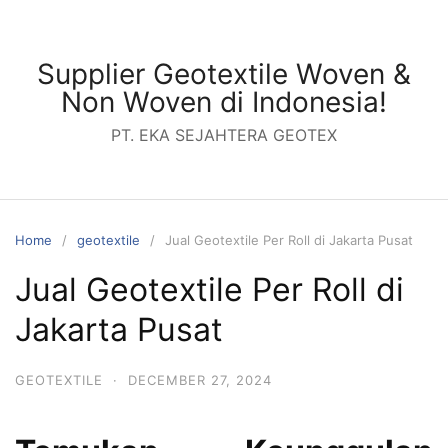
Skip
to
content
Supplier Geotextile Woven &
Non Woven di Indonesia!
PT. EKA SEJAHTERA GEOTEX
Home
geotextile
Jual Geotextile Per Roll di Jakarta Pusat
Jual Geotextile Per Roll di
Jakarta Pusat
GEOTEXTILE
·
DECEMBER 27, 2024