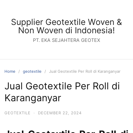
Skip
to
content
Supplier Geotextile Woven &
Non Woven di Indonesia!
PT. EKA SEJAHTERA GEOTEX
Home
geotextile
Jual Geotextile Per Roll di Karanganyar
Jual Geotextile Per Roll di
Karanganyar
GEOTEXTILE
·
DECEMBER 22, 2024