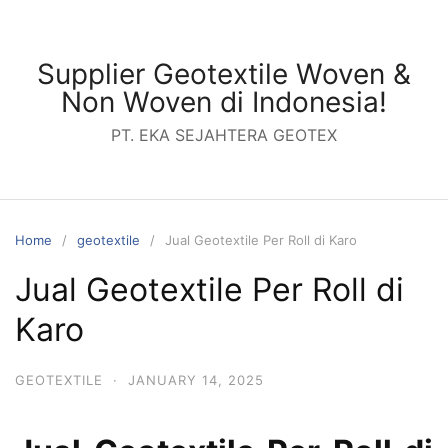
Skip
to
content
Supplier Geotextile Woven &
Non Woven di Indonesia!
PT. EKA SEJAHTERA GEOTEX
Home
geotextile
Jual Geotextile Per Roll di Karo
Jual Geotextile Per Roll di
Karo
GEOTEXTILE
·
JANUARY 14, 2025