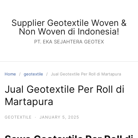
Skip
to
content
Supplier Geotextile Woven &
Non Woven di Indonesia!
PT. EKA SEJAHTERA GEOTEX
Home
geotextile
Jual Geotextile Per Roll di Martapura
Jual Geotextile Per Roll di
Martapura
GEOTEXTILE
·
JANUARY 5, 2025