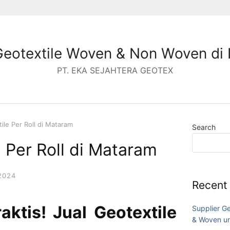
Geotextile Woven & Non Woven di 
PT. EKA SEJAHTERA GEOTEX
ile Per Roll di Mataram
Search
e Per Roll di Mataram
2024
Recent
ktis! Jual Geotextile
Supplier G
& Woven un