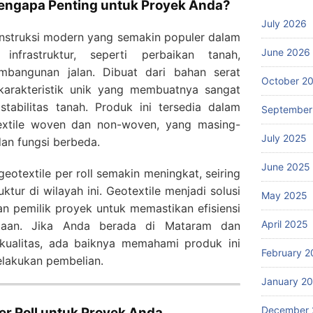
Mengapa Penting untuk Proyek Anda?
July 2026
onstruksi modern yang semakin populer dalam
June 2026
infrastruktur, seperti perbaikan tanah,
mbangunan jalan. Dibuat dari bahan serat
October 2
i karakteristik unik yang membuatnya sangat
stabilitas tanah. Produk ini tersedia dalam
September
otextile woven dan non-woven, yang masing-
July 2025
an fungsi berbeda.
June 2025
eotextile per roll semakin meningkat, seiring
tur di wilayah ini. Geotextile menjadi solusi
May 2025
an pemilik proyek untuk memastikan efisiensi
April 2025
rjaan. Jika Anda berada di Mataram dan
kualitas, ada baiknya memahami produk ini
February 2
lakukan pembelian.
January 2
December 
er Roll untuk Proyek Anda