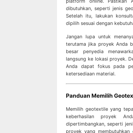
platform online. Pastikan
dibutuhkan, seperti jenis ge
Setelah itu, lakukan konsu
dipilih sesuai dengan kebutu
Jangan lupa untuk menany
terutama jika proyek Anda be
besar penyedia menawarka
langsung ke lokasi proyek. 
Anda dapat fokus pada pe
ketersediaan material.
Panduan Memilih Geotext
Memilih geotextile yang tep
keberhasilan proyek An
dipertimbangkan, seperti jen
proyek yang membutuhkan da