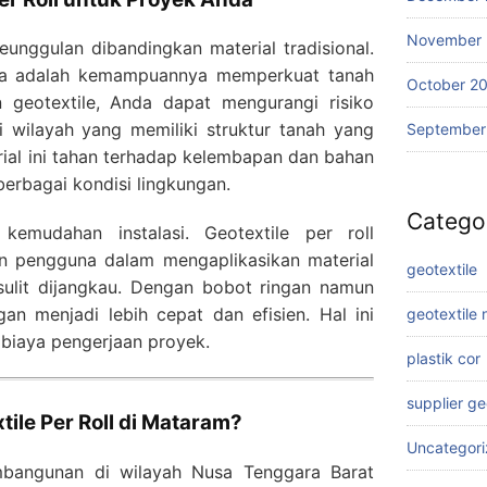
November
eunggulan dibandingkan material tradisional.
ya adalah kemampuannya memperkuat tanah
October 2
geotextile, Anda dapat mengurangi risiko
i wilayah yang memiliki struktur tanah yang
September
terial ini tahan terhadap kelembapan dan bahan
berbagai kondisi lingkungan.
Catego
kemudahan instalasi. Geotextile per roll
 pengguna dalam mengaplikasikan material
geotextile
sulit dijangkau. Dengan bobot ringan namun
an menjadi lebih cepat dan efisien. Hal ini
geotextile
biaya pengerjaan proyek.
plastik cor
supplier g
ile Per Roll di Mataram?
Uncategor
bangunan di wilayah Nusa Tenggara Barat