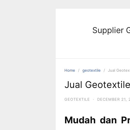
Skip
to
content
Supplier 
Home
geotextile
Jual Geotext
Jual Geotextil
GEOTEXTILE
·
DECEMBER 21, 
Mudah dan Pra