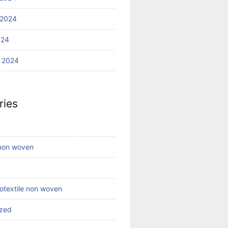
 2024
024
 2024
ries
 non woven
eotextile non woven
ized