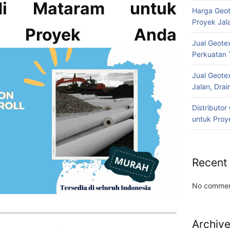
di Mataram untuk
Harga Geot
Proyek Jala
n Proyek Anda
Jual Geotex
Perkuatan 
Jual Geotex
Jalan, Drai
Distributo
untuk Proye
Recent
No commen
Archiv