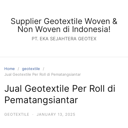
Skip
to
content
Supplier Geotextile Woven &
Non Woven di Indonesia!
PT. EKA SEJAHTERA GEOTEX
Home
geotextile
Jual Geotextile Per Roll di Pematangsiantar
Jual Geotextile Per Roll di
Pematangsiantar
GEOTEXTILE
·
JANUARY 13, 2025