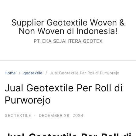
Skip
to
content
Supplier Geotextile Woven &
Non Woven di Indonesia!
PT. EKA SEJAHTERA GEOTEX
Home
geotextile
Jual Geotextile Per Roll di Purworejo
Jual Geotextile Per Roll di
Purworejo
GEOTEXTILE
·
DECEMBER 26, 2024