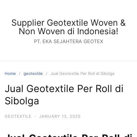
Skip
to
content
Supplier Geotextile Woven &
Non Woven di Indonesia!
PT. EKA SEJAHTERA GEOTEX
Home
geotextile
Jual Geotextile Per Roll di Sibolga
Jual Geotextile Per Roll di
Sibolga
GEOTEXTILE
·
JANUARY 13, 2025