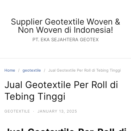
Skip
to
content
Supplier Geotextile Woven &
Non Woven di Indonesia!
PT. EKA SEJAHTERA GEOTEX
Home
geotextile
Jual Geotextile Per Roll di Tebing Tinggi
Jual Geotextile Per Roll di
Tebing Tinggi
GEOTEXTILE
·
JANUARY 13, 2025