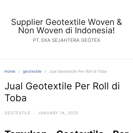
Skip
to
content
Supplier Geotextile Woven &
Non Woven di Indonesia!
PT. EKA SEJAHTERA GEOTEX
Home
geotextile
Jual Geotextile Per Roll di Toba
Jual Geotextile Per Roll di
Toba
GEOTEXTILE
·
JANUARY 14, 2025