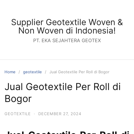
Skip
to
content
Supplier Geotextile Woven &
Non Woven di Indonesia!
PT. EKA SEJAHTERA GEOTEX
Home
geotextile
Jual Geotextile Per Roll di Bogor
Jual Geotextile Per Roll di
Bogor
GEOTEXTILE
·
DECEMBER 27, 2024