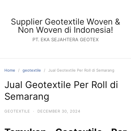
Skip
to
content
Supplier Geotextile Woven &
Non Woven di Indonesia!
PT. EKA SEJAHTERA GEOTEX
Home
geotextile
Jual Geotextile Per Roll di Semarang
Jual Geotextile Per Roll di
Semarang
GEOTEXTILE
·
DECEMBER 30, 2024