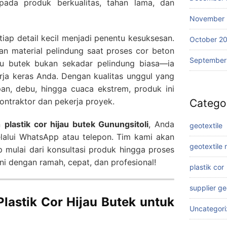
pada produk berkualitas, tahan lama, dan
November
ap detail kecil menjadi penentu kesuksesan.
October 2
an material pelindung saat proses cor beton
September
jau butek bukan sekadar pelindung biasa—ia
rja keras Anda. Dengan kualitas unggul yang
, debu, hingga cuaca ekstrem, produk ini
ontraktor dan pekerja proyek.
Catego
n
plastik cor hijau butek Gunungsitoli
, Anda
geotextile
alui WhatsApp atau telepon. Tim kami akan
geotextile
mulai dari konsultasi produk hingga proses
ni dengan ramah, cepat, dan profesional!
plastik cor
supplier g
lastik Cor Hijau Butek untuk
Uncategor