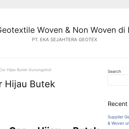
Geotextile Woven & Non Woven di 
PT. EKA SEJAHTERA GEOTEX
 Cor Hijau Butek Gunungsitoli
Search
r Hijau Butek
Recent
Supplier G
& Woven un