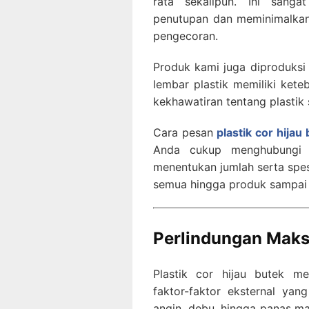
rata sekalipun. Ini san
penutupan dan meminimalkan
pengecoran.
Produk kami juga diproduksi 
lembar plastik memiliki kete
kekhawatiran tentang plastik
Cara pesan
plastik cor hijau
Anda cukup menghubungi k
menentukan jumlah serta spes
semua hingga produk sampai 
Perlindungan Maks
Plastik cor hijau butek m
faktor-faktor eksternal yan
angin, debu, hingga panas ma