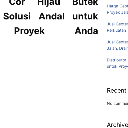
k Cor Hijau Butek
Harga Geot
Proyek Jala
: Solusi Andal untuk
Jual Geotex
n Proyek Anda
Perkuatan 
Jual Geotex
Jalan, Drai
Distributo
untuk Proye
Recent
No commen
Archiv