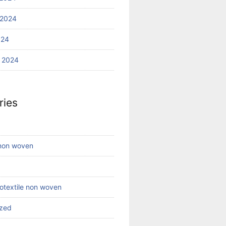
 2024
024
 2024
ries
 non woven
eotextile non woven
ized