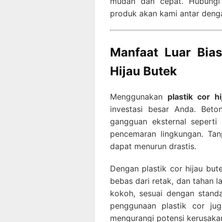
mudah dan cepat. Hubungi
produk akan kami antar deng
Manfaat Luar Bia
Hijau Butek
Menggunakan
plastik cor h
investasi besar Anda. Beto
gangguan eksternal seperti
pencemaran lingkungan. Tan
dapat menurun drastis.
Dengan plastik cor hijau bu
bebas dari retak, dan tahan l
kokoh, sesuai dengan standar
penggunaan plastik cor ju
mengurangi potensi kerusaka