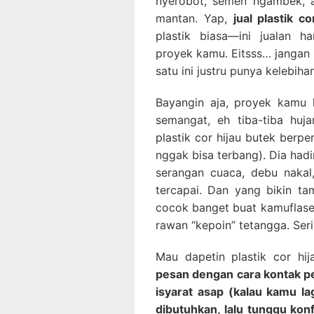
nyerobot, semen ngambek, a
mantan. Yap,
jual plastik c
plastik biasa—ini jualan h
proyek kamu. Eitsss… jangan s
satu ini justru punya kelebi
Bayangin aja, proyek kamu l
semangat, eh tiba-tiba huja
plastik cor hijau butek berp
nggak bisa terbang). Dia had
serangan cuaca, debu nakal
tercapai. Dan yang bikin ta
cocok banget buat kamuflase 
rawan “kepoin” tetangga. Seri
Mau dapetin plastik cor hi
pesan dengan cara kontak pe
isyarat asap (kalau kamu l
dibutuhkan, lalu tunggu kon