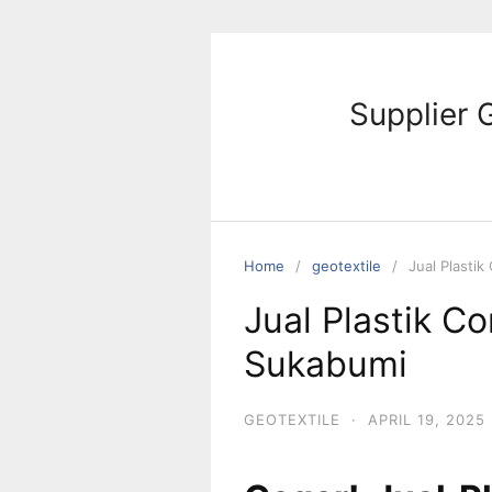
Skip
to
content
Supplier 
Home
geotextile
Jual Plastik
Jual Plastik Co
Sukabumi
GEOTEXTILE
·
APRIL 19, 2025