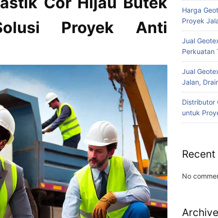
lastik Cor Hijau Butek
Harga Geot
Proyek Jala
olusi Proyek Anti
Jual Geotex
Perkuatan 
Jual Geotex
Jalan, Drai
Distributo
untuk Proye
Recent
No commen
Archiv