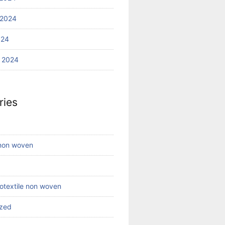
 2024
024
 2024
ries
 non woven
eotextile non woven
ized