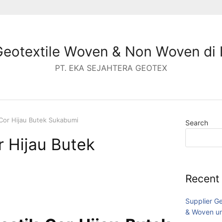
Geotextile Woven & Non Woven di 
PT. EKA SEJAHTERA GEOTEX
 Cor Hijau Butek Sukabumi
Search
r Hijau Butek
Recent
Supplier G
& Woven un