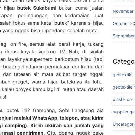
tau tanah becek kayak habis disiram cinta
or hijau butek Sukabumi
bukan cuma jualan
November
arapan, perlindungan, dan kedamaian buat
alah fokus sama kata “butek”, karena si hijau
October 2
han yang nggak bisa dipandang sebelah mata.
September
agi on fire, semua alat berat kerja, tukang
n deras kayak sinetron TV. Nah, di sinilah
eran layaknya superhero berkostum hijau (tapi
Catego
ir buat ngelindungin permukaan cor kamu dari
, dan tetesan air mata akibat target nggak
geotextile
mbah greget, warna hijau buteknya itu loh…
geotextile
kalau proyek kamu lagi di hutan atau daerah
us!
plastik cor
jau butek ini? Gampang, Sob! Langsung aja
supplier g
njual melalui WhatsApp, telepon, atau kirim
Uncategor
agi camping). Kirim ukuran dan jumlah yang
firmasi pengiriman.
Gitu doang, nggak pake