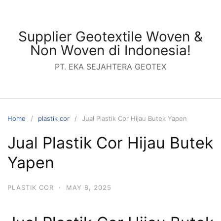
Skip
to
content
Supplier Geotextile Woven &
Non Woven di Indonesia!
PT. EKA SEJAHTERA GEOTEX
Home
plastik cor
Jual Plastik Cor Hijau Butek Yapen
Jual Plastik Cor Hijau Butek
Yapen
PLASTIK COR
·
MAY 8, 2025