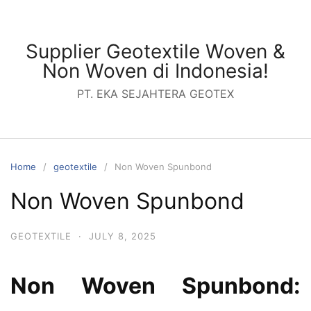
Skip
to
content
Supplier Geotextile Woven &
Non Woven di Indonesia!
PT. EKA SEJAHTERA GEOTEX
Home
geotextile
Non Woven Spunbond
Non Woven Spunbond
GEOTEXTILE
·
JULY 8, 2025
Non Woven Spunbond: