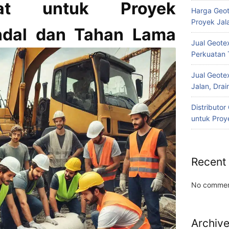
pat untuk Proyek
Harga Geot
Proyek Jala
ndal dan Tahan Lama
Jual Geotex
Perkuatan 
Jual Geotex
Jalan, Drai
Distributo
untuk Proye
Recent
No commen
Archiv