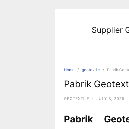
Skip
to
content
Supplier 
Home
geotextile
Pabrik Geote
Pabrik Geotext
GEOTEXTILE
·
JULY 8, 2025
Pabrik Geote