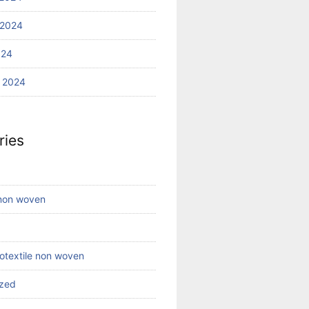
 2024
024
 2024
ries
 non woven
eotextile non woven
ized