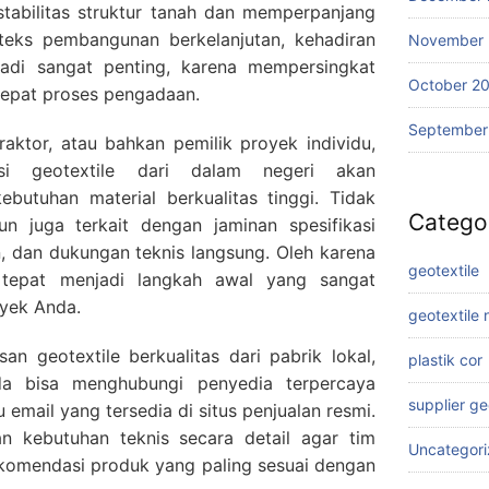
stabilitas struktur tanah dan memperpanjang
teks pembangunan berkelanjutan, kehadiran
November
njadi sangat penting, karena mempersingkat
October 2
cepat proses pengadaan.
September
aktor, atau bahkan pemilik proyek individu,
si geotextile dari dalam negeri akan
tuhan material berkualitas tinggi. Tidak
Catego
n juga terkait dengan jaminan spesifikasi
n, dan dukungan teknis langsung. Oleh karena
geotextile
g tepat menjadi langkah awal yang sangat
oyek Anda.
geotextile
n geotextile berkualitas dari pabrik lokal,
plastik cor
a bisa menghubungi penyedia terpercaya
supplier g
email yang tersedia di situs penjualan resmi.
 kebutuhan teknis secara detail agar tim
Uncategor
komendasi produk yang paling sesuai dengan