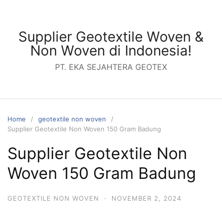
Skip
to
content
Supplier Geotextile Woven &
Non Woven di Indonesia!
PT. EKA SEJAHTERA GEOTEX
Home
geotextile non woven
Supplier Geotextile Non Woven 150 Gram Badung
Supplier Geotextile Non
Woven 150 Gram Badung
GEOTEXTILE NON WOVEN
·
NOVEMBER 2, 2024