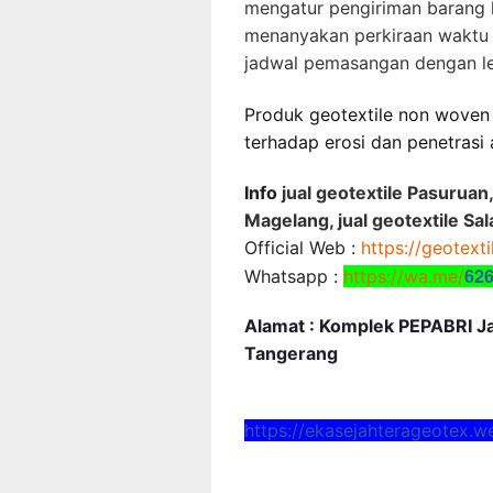
mengatur pengiriman barang k
menanyakan perkiraan waktu
jadwal pemasangan dengan l
Produk geotextile non wove
terhadap erosi dan penetrasi 
Info
jual geotextile Pasuruan, 
Magelang, jual geotextile Sala
Official Web :
https://geotext
62
Whatsapp :
https://wa.me/
Alamat : Komplek PEPABRI Jal
Tangerang
https://ekasejahterageotex.w