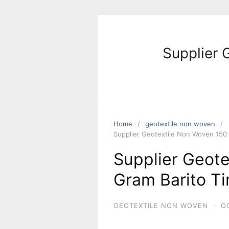
Skip
to
content
Supplier 
Home
geotextile non woven
Supplier Geotextile Non Woven 150 
Supplier Geot
Gram Barito T
GEOTEXTILE NON WOVEN
·
O