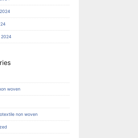
 2024
024
 2024
ries
 non woven
eotextile non woven
ized