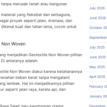
r tanpa merusak tanah atau bangunan
July 2026
material yang fleksibel dan serbaguna,
June 2026
agai proyek seperti jalan, drainase, dan
i dikenal kuat dan tahan lama, cocok untuk
October 2
September
le Non Woven
July 2025
yang menjadikan Geotextile Non Woven pilihan
June 2025
 Di antaranya adalah:
May 2025
xtile Non Woven diakui karena ketahanannya
April 2025
menahan beban berat tanpa mengalami
ng lembek. Hal ini menjadikannya pilihan
February 2
ur seperti jalan raya, kereta api, dan
January 2
r Biasa Salah satu keuntungan utama
December 