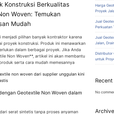
uk Konstruksi Berkualitas
Harga Geot
Proyek Jala
 Non Woven: Temukan
Jual Geotex
esan Mudah
Perkuatan 
i menjadi pilihan banyak kontraktor karena
Jual Geotex
i proyek konstruksi. Produk ini menawarkan
Jalan, Drai
perlukan dalam berbagai proyek. Jika Anda
Distributo
tile Non Woven**, artikel ini akan membantu
untuk Proye
produk serta cara mudah memesannya
extile non woven dari supplier unggulan kini
Recent
stis
No commen
dengan Geotextile Non Woven dalam
Archiv
dari serat sintetis tanpa proses anyaman