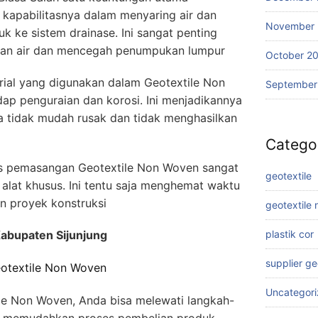
kapabilitasnya dalam menyaring air dan
November
k ke sistem drainase. Ini sangat penting
iran air dan mencegah penumpukan lumpur
October 2
ial yang digunakan dalam Geotextile Non
September
p penguraian dan korosi. Ini menjadikannya
a tidak mudah rusak dan tidak menghasilkan
Catego
s pemasangan Geotextile Non Woven sangat
geotextile
lat khusus. Ini tentu saja menghemat waktu
n proyek konstruksi
geotextile
Kabupaten Sijunjung
plastik cor
supplier g
otextile Non Woven
Uncategor
e Non Woven, Anda bisa melewati langkah-