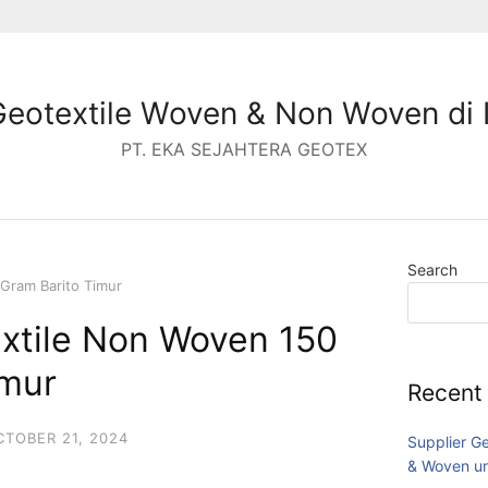
Geotextile Woven & Non Woven di 
PT. EKA SEJAHTERA GEOTEX
Search
Gram Barito Timur
extile Non Woven 150
imur
Recent
CTOBER 21, 2024
Supplier G
& Woven un