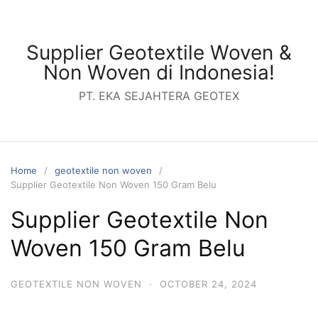
Skip
to
content
Supplier Geotextile Woven &
Non Woven di Indonesia!
PT. EKA SEJAHTERA GEOTEX
Home
geotextile non woven
Supplier Geotextile Non Woven 150 Gram Belu
Supplier Geotextile Non
Woven 150 Gram Belu
GEOTEXTILE NON WOVEN
·
OCTOBER 24, 2024