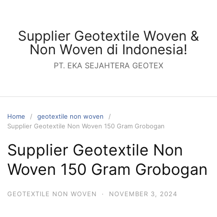
Skip
to
content
Supplier Geotextile Woven &
Non Woven di Indonesia!
PT. EKA SEJAHTERA GEOTEX
Home
geotextile non woven
Supplier Geotextile Non Woven 150 Gram Grobogan
Supplier Geotextile Non
Woven 150 Gram Grobogan
GEOTEXTILE NON WOVEN
·
NOVEMBER 3, 2024