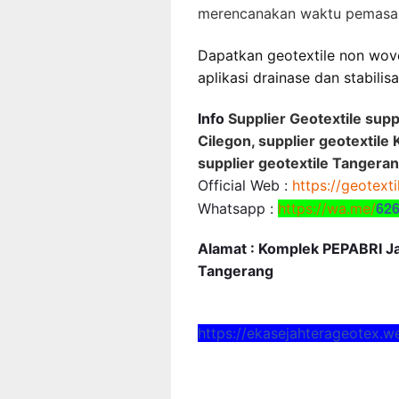
merencanakan waktu pemasan
Dapatkan geotextile non wov
aplikasi drainase dan stabilis
Info
Supplier Geotextile supp
Cilegon, supplier geotextile 
supplier geotextile Tangeran
Official Web :
https://geotext
62
Whatsapp :
https://wa.me/
Alamat : Komplek PEPABRI Jal
Tangerang
https://ekasejahterageotex.w