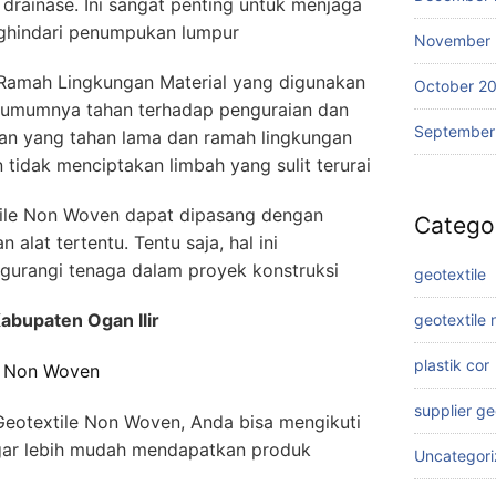
drainase. Ini sangat penting untuk menjaga
nghindari penumpukan lumpur
November
Ramah Lingkungan Material yang digunakan
October 2
 umumnya tahan terhadap penguraian dan
September
han yang tahan lama dan ramah lingkungan
tidak menciptakan limbah yang sulit terurai
tile Non Woven dapat dipasang dengan
Catego
lat tertentu. Tentu saja, hal ini
urangi tenaga dalam proyek konstruksi
geotextile
abupaten Ogan Ilir
geotextile
plastik cor
e Non Woven
supplier g
eotextile Non Woven, Anda bisa mengikuti
agar lebih mudah mendapatkan produk
Uncategor