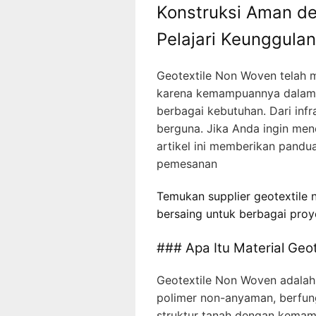
Konstruksi Aman d
Pelajari Keunggul
Geotextile Non Woven telah m
karena kemampuannya dalam m
berbagai kebutuhan. Dari infra
berguna. Jika Anda ingin men
artikel ini memberikan pandu
pemesanan
Temukan supplier geotextile 
bersaing untuk berbagai proy
### Apa Itu Material Geo
Geotextile Non Woven adalah g
polimer non-anyaman, berfun
struktur tanah dengan kemam