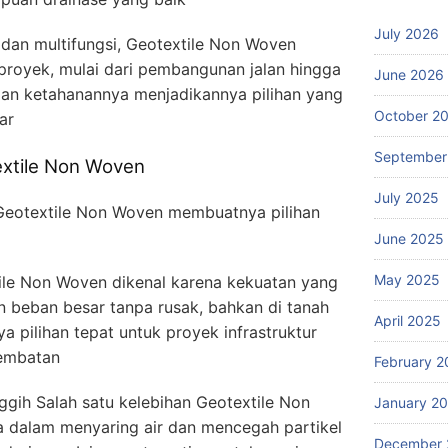
July 2026
 dan multifungsi, Geotextile Non Woven
proyek, mulai dari pembangunan jalan hingga
June 2026
dan ketahanannya menjadikannya pilihan yang
October 2
ar
September
extile Non Woven
July 2025
Geotextile Non Woven membuatnya pilihan
June 2025
May 2025
ile Non Woven dikenal karena kekuatan yang
n beban besar tanpa rusak, bahkan di tanah
April 2025
a pilihan tepat untuk proyek infrastruktur
 jembatan
February 2
gih Salah satu kelebihan Geotextile Non
January 2
dalam menyaring air dan mencegah partikel
December 