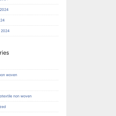
 2024
024
 2024
ries
 non woven
eotextile non woven
ized