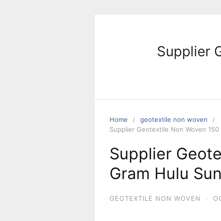
Skip
to
content
Supplier 
Home
geotextile non woven
Supplier Geotextile Non Woven 150
Supplier Geot
Gram Hulu Sun
GEOTEXTILE NON WOVEN
·
O