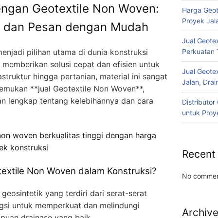
engan Geotextile Non Woven:
Harga Geot
Proyek Jala
an dan Pesan dengan Mudah
Jual Geotex
enjadi pilihan utama di dunia konstruksi
Perkuatan 
emberikan solusi cepat dan efisien untuk
Jual Geotex
struktur hingga pertanian, material ini sangat
Jalan, Drai
emukan **jual Geotextile Non Woven**,
an lengkap tentang kelebihannya dan cara
Distributo
untuk Proye
non woven berkualitas tinggi dengan harga
ek konstruksi
Recent
textile Non Woven dalam Konstruksi?
No commen
eosintetik yang terdiri dari serat-serat
gsi untuk memperkuat dan melindungi
Archiv
puan drainase yang baik