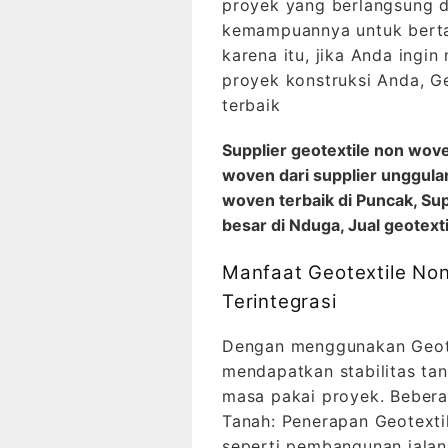
proyek yang berlangsung 
kemampuannya untuk bertah
karena itu, jika Anda ingi
proyek konstruksi Anda, G
terbaik
Supplier geotextile non wov
woven dari supplier unggul
woven terbaik di Puncak, Su
besar di Nduga, Jual geotext
Manfaat Geotextile Non
Terintegrasi
Dengan menggunakan Geote
mendapatkan stabilitas ta
masa pakai proyek. Beber
Tanah: Penerapan Geotexti
seperti pembangunan jalan 