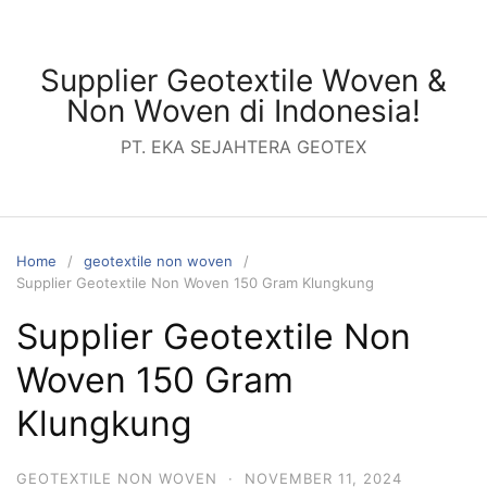
Skip
to
content
Supplier Geotextile Woven &
Non Woven di Indonesia!
PT. EKA SEJAHTERA GEOTEX
Home
geotextile non woven
Supplier Geotextile Non Woven 150 Gram Klungkung
Supplier Geotextile Non
Woven 150 Gram
Klungkung
GEOTEXTILE NON WOVEN
·
NOVEMBER 11, 2024