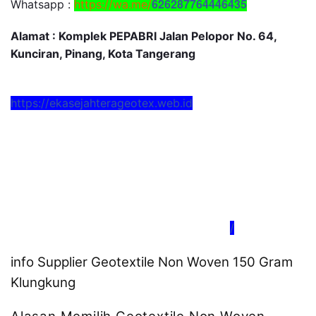
626287764446435
Whatsapp :
https://wa.me/
Alamat : Komplek PEPABRI Jalan Pelopor No. 64,
Kunciran, Pinang, Kota Tangerang
https://ekasejahterageotex.web.id
/
info Supplier Geotextile Non Woven 150 Gram
Klungkung