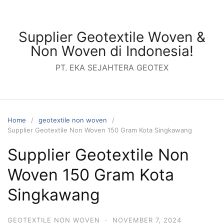
Skip
to
content
Supplier Geotextile Woven &
Non Woven di Indonesia!
PT. EKA SEJAHTERA GEOTEX
Home
geotextile non woven
Supplier Geotextile Non Woven 150 Gram Kota Singkawang
Supplier Geotextile Non
Woven 150 Gram Kota
Singkawang
GEOTEXTILE NON WOVEN
·
NOVEMBER 7, 2024