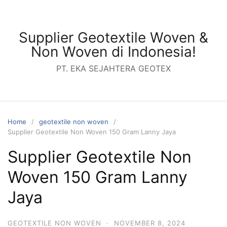
Skip
to
content
Supplier Geotextile Woven &
Non Woven di Indonesia!
PT. EKA SEJAHTERA GEOTEX
Home
geotextile non woven
Supplier Geotextile Non Woven 150 Gram Lanny Jaya
Supplier Geotextile Non
Woven 150 Gram Lanny
Jaya
GEOTEXTILE NON WOVEN
·
NOVEMBER 8, 2024