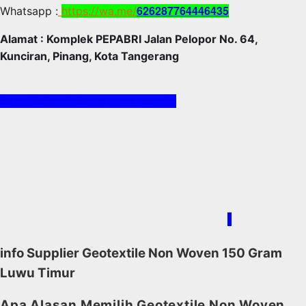
626287764446435
Whatsapp :
https://wa.me/
Alamat : Komplek PEPABRI Jalan Pelopor No. 64,
Kunciran, Pinang, Kota Tangerang
https://ekasejahterageotex.web.id
/
info Supplier Geotextile Non Woven 150 Gram
Luwu Timur
Apa Alasan Memilih Geotextile Non Woven