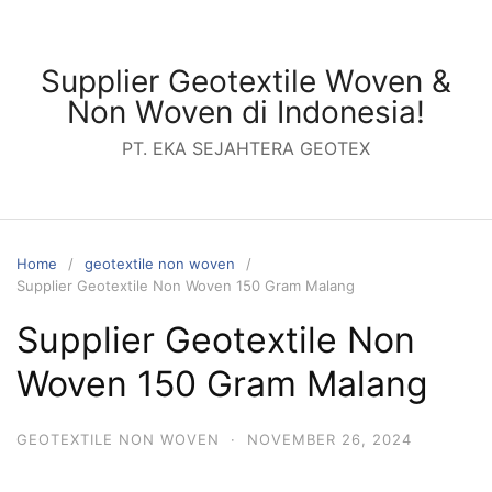
Skip
to
content
Supplier Geotextile Woven &
Non Woven di Indonesia!
PT. EKA SEJAHTERA GEOTEX
Home
geotextile non woven
Supplier Geotextile Non Woven 150 Gram Malang
Supplier Geotextile Non
Woven 150 Gram Malang
GEOTEXTILE NON WOVEN
·
NOVEMBER 26, 2024