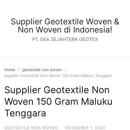
Skip
to
content
Supplier Geotextile Woven &
Non Woven di Indonesia!
PT. EKA SEJAHTERA GEOTEX
Home
geotextile non woven
Supplier Geotextile Non Woven 150 Gram Maluku Tenggara
Supplier Geotextile Non
Woven 150 Gram Maluku
Tenggara
GEOTEXTILE NON WOVEN
·
NOVEMBER 1, 2024